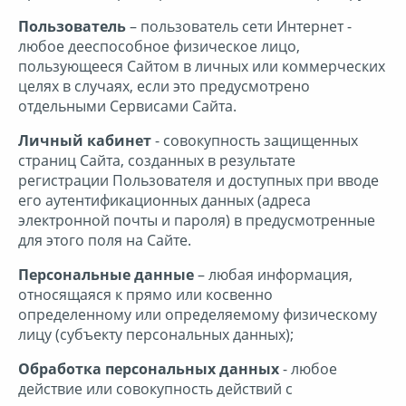
Товары для дома
Пользователь
– пользователь сети Интернет -
любое дееспособное физическое лицо,
пользующееся Сайтом в личных или коммерческих
Универсальные карты
целях в случаях, если это предусмотрено
отдельными Сервисами Сайта.
Хобби
Личный кабинет
- совокупность защищенных
страниц Сайта, созданных в результате
регистрации Пользователя и доступных при вводе
Электроника и техника
его аутентификационных данных (адреса
электронной почты и пароля) в предусмотренные
для этого поля на Сайте.
Ювелирные украшения
Персональные данные
– любая информация,
относящаяся к прямо или косвенно
определенному или определяемому физическому
лицу (субъекту персональных данных);
Обработка персональных данных
- любое
действие или совокупность действий с