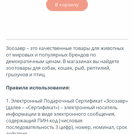
В корзину
Нижнее белье
Одежда и обувь
Зоозавр – это качественные товары для животных
Подписки
от мировых и популярных брендов по
демократичным ценам. В магазинах вы найдете
Продукты
зоотовары для собак, кошек, рыб, рептилий,
грызунов и птиц.
Путешествия
Правила использования:
1. Электронный Подарочный Сертификат «Зоозавр»
Рестораны
(далее – «Сертификат») – электронный носитель
информации в виде электронного сообщения,
содержащий ПИН-код (числовая
Спорт
последовательность 3 цифр), номер, номинал, срок
действия.