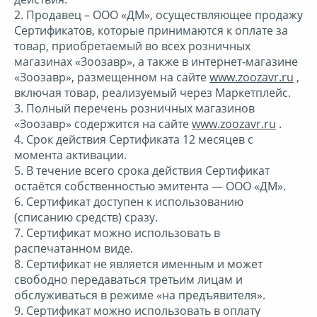
2. Продавец – ООО «ДМ», осуществляющее продажу
Товары для дома
Сертификатов, которые принимаются к оплате за
товар, приобретаемый во всех розничных
Универсальные карты
магазинах «Зоозавр», а также в интернет-магазине
«Зоозавр», размещенном на сайте
www.zoozavr.ru
,
включая товар, реализуемый через Маркетплейс.
Хобби
3. Полный перечень розничных магазинов
«Зоозавр» содержится на сайте
www.zoozavr.ru
.
4. Срок действия Сертификата 12 месяцев с
Электроника и техника
момента активации.
5. В течение всего срока действия Сертификат
остаётся собственностью эмитента — ООО «ДМ».
Ювелирные украшения
6. Сертификат доступен к использованию
(списанию средств) сразу.
7. Сертификат можно использовать в
распечатанном виде.
8. Сертификат не является именным и может
свободно передаваться третьим лицам и
обслуживаться в режиме «на предъявителя».
9. Сертификат можно использовать в оплату