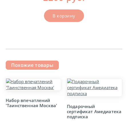
Нижнее белье
В корзину
Одежда и обувь
Подписки
Продукты
Похожие товары
Путешествия
Рестораны
Набор впечатлений
'Таинственная Москва'
Подарочный
сертификат Амедиатека
Спорт
подписка