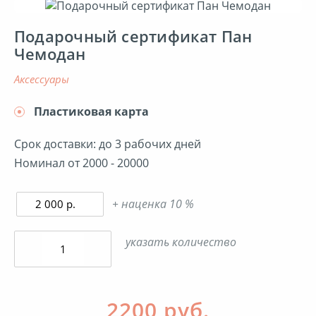
Подарочный сертификат Пан
Детские товары
Чемодан
аксессуары
Здоровье
Пластиковая карта
Зоотовары
Срок доставки: до 3 рабочих дней
Номинал от 2000 - 20000
Интернет-магазины
+ наценка 10 %
Кино, музыка
указать количество
Книги
Косметика и парфюмерия
2200 руб.