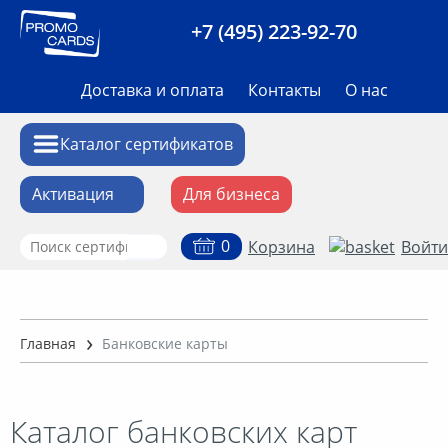
+7 (495) 223-92-70
Доставка и оплата
Контакты
О нас
Каталог сертификатов
Активация
Для бизнеса
0
Корзина
Войти
Аксессуары
Алкоголь
Главная
Банковские карты
Билеты на мероприятия
Каталог банковских карт
Впечатления